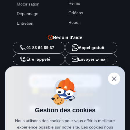
Reims
Motorisation
Orléans
Dépannage
Rouen
Entretien
Besoin d'aide
01 83 64 89 67
Appel gratuit
Être rappelé
Envoyer E-mail
Ajouter
METAL 2000
en tant que
source préférée sur
Google
Gestion des cookies
Nous utilisons des cookies pour vous offrir la meilleure
expérience possible sur notre site. Les cookies nous