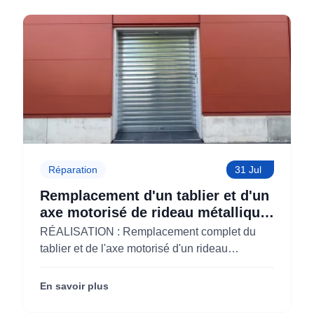
Réparation
31 Jul
Remplacement d'un tablier et d'un
axe motorisé de rideau métallique
pour M'CHADAL (Optical Center)
RÉALISATION : Remplacement complet du
(95)
tablier et de l'axe motorisé d'un rideau
métallique pour M'CHADAL (franchise Optical
Center) (95290).
En savoir plus