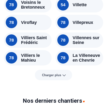
Voisins le
78
54
Villette
Bretonneux
78
Viroflay
78
Villepreux
Villiers Saint
Villennes sur
78
78
Frédéric
Seine
Villiers le
La Villeneuve
78
78
Mahieu
en Chevrie
Charger plus
Nos derniers chantiers