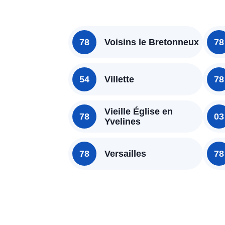
78
Voisins le Bretonneux
78
54
Villette
78
Vieille Église en
78
03
Yvelines
78
Versailles
78