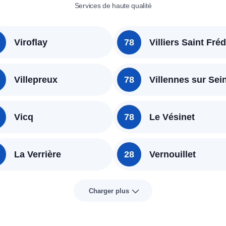
Services de haute qualité
Rappelez-moi
Viroflay
78
Villiers Saint Fréd
Villepreux
78
Villennes sur Sei
Vicq
78
Le Vésinet
La Verrière
28
Vernouillet
Charger plus