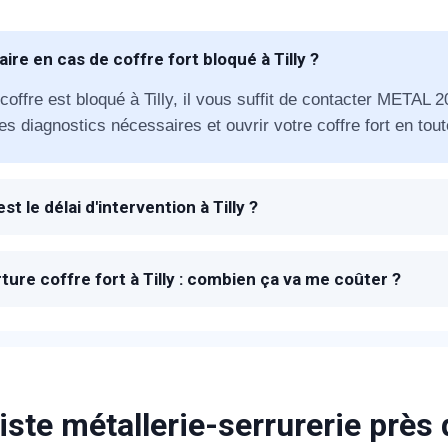
votre confiance !
aire en cas de coffre fort bloqué à Tilly ?
 coffre est bloqué à Tilly, il vous suffit de contacter METAL
les diagnostics nécessaires et ouvrir votre coffre fort en tout
om Prénom
st le délai d'intervention à Tilly ?
 à la réception de votre appel, un technicien METAL 2000 ser
éléphone
coffre fort.
ture coffre fort à Tilly : combien ça va me coûter ?
+33
ix proposés pour l'ouverture de votre coffre fort à Tilly sont 
proposé sur place après avoir estimé la charge du travail néc
ode Postal
iste métallerie-serrurerie près
* Champs obligatoires pour traiter votre demande.