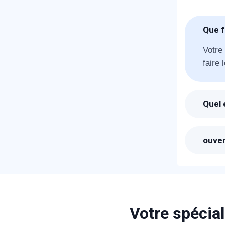
Que f
Votre
faire 
N
Quel e
Suite
T
votre 
ouver
Les pr
sera 
C
Votre spécial