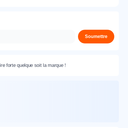
À propos de nous
Contactez-nous
Rejoignez-nous
Soumettre
Nos agences
re forte quelque soit la marque !