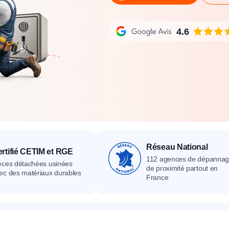
its
Catalogue
Devis gratuit
Contact
Catalogue
Devis gratuit
Contact
Catalogue
Devis gratuit
Contact
4.6
Réseau National
rtifié CETIM et RGE
112 agences de dépanna
èces détachées usinées
de proximité partout en
ec des matériaux durables
France