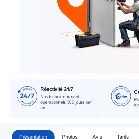
Tous nos produ
Tous nos produits
Tous nos produits
Réactivité 24/7
Ce
Nos techniciens sont
Pi
opérationnels 365 jours par
av
an
Présentation
Photos
Avis
Tarifs