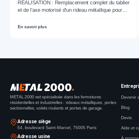
M'CHADAL (Optical Center) (95)
RÉALISATION : Remplacement complet du tablier
et de l'axe motorisé d'un rideau métallique pour
M'CHADAL (franchise Optical Center) (95290).
En savoir plus
Entrepr
METAL 2000 est spécialisée dans les fermetures
Devenir a
résidentielles et industrielles : rideaux métalliques, portes
Blog
sectionnelles, volets roulants et portes de garage.
Devis
Adresse siège
54, boulevard Saint-Marcel, 75005 Paris
Aide et c
Adresse usine
À propos