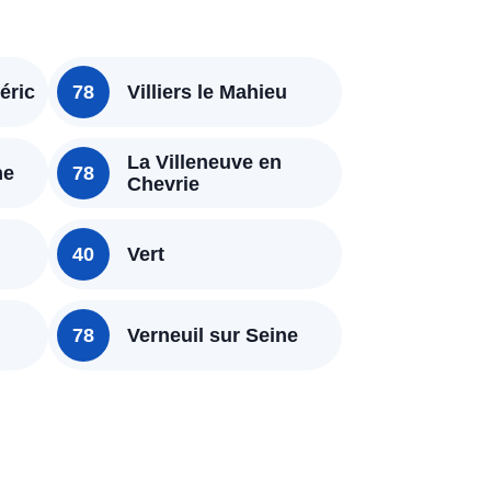
éric
78
Villiers le Mahieu
La Villeneuve en
ne
78
Chevrie
40
Vert
78
Verneuil sur Seine