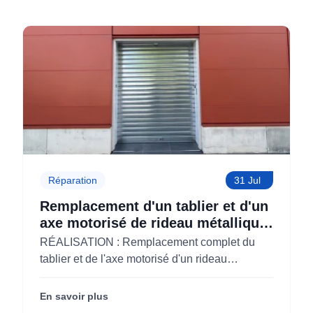
Réparation
31 Jul
Remplacement d'un tablier et d'un
axe motorisé de rideau métallique
pour M'CHADAL (Optical Center)
RÉALISATION : Remplacement complet du
(95)
tablier et de l'axe motorisé d'un rideau
métallique pour M'CHADAL (franchise Optical
Center) (95290).
En savoir plus