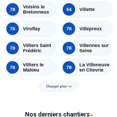
Voisins le
78
54
Villette
Bretonneux
78
Viroflay
78
Villepreux
Villiers Saint
Villennes sur
78
78
Frédéric
Seine
Villiers le
La Villeneuve
78
78
Mahieu
en Chevrie
Charger plus
Nos derniers chantiers