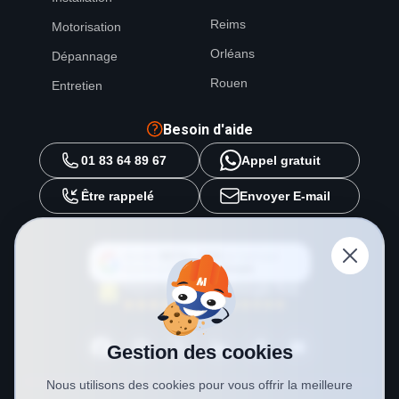
Reims
Motorisation
Orléans
Dépannage
Rouen
Entretien
Besoin d'aide
01 83 64 89 67
Appel gratuit
Être rappelé
Envoyer E-mail
Ajouter
METAL 2000
en tant que
source préférée sur
Google
Gestion des cookies
Nous utilisons des cookies pour vous offrir la meilleure